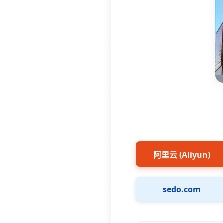
阿里云 (Aliyun)
sedo.com