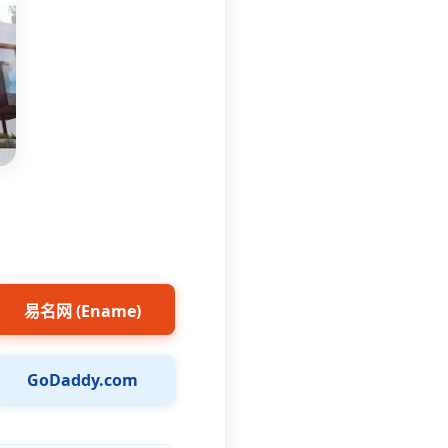
易名网 (Ename)
GoDaddy.com